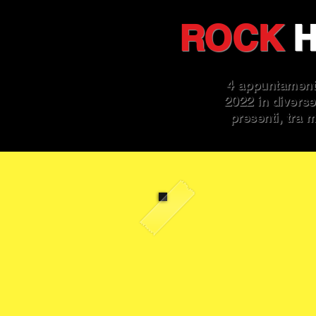
ROCK
H
4 appuntamenti
2022 in diverse 
presenti, tra m