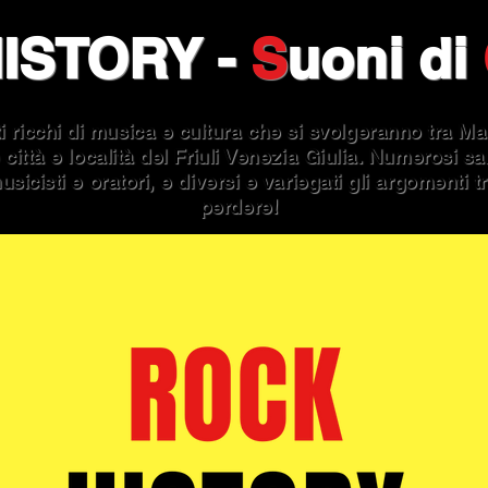
ISTORY
-
S
uoni di
 ricchi di musica e cultura che si svolgeranno tra M
città e localit
à del Friuli Venezia Giulia. Numerosi sar
usicisti e oratori, e diversi e variegati gli argomenti t
perdere!