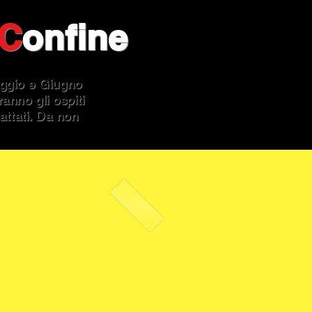
C
onfine
aggio e Giugno
anno gli ospiti
rattati. Da non