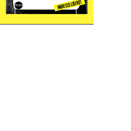
CAM ArteMusica
Via Petrarca 32
34074 Monfalcone
339 17 35 535
CF
90023840318
P.IVA
01191090313
Mail:
camartemusica@gmail.com
PEC :
artemusica@legalmail.it
© 2021 CAM ARTE&MUSICA™