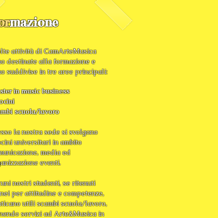
or
mazione
lte attività di CamArteMusica
o destinate alla formazione e
o suddivise in tre aree principali:
ter in music business
ocini
ambi scuola/lavoro
sso la nostra sede si svolgono
ocini universitari in ambito
municazione, media ed
anizzazione eventi.
uni nostri studenti, se ritenuti
nei per attitudine e competenze,
ticano utili scambi scuola/lavoro,
nendo servizi ad Arte&Musica in