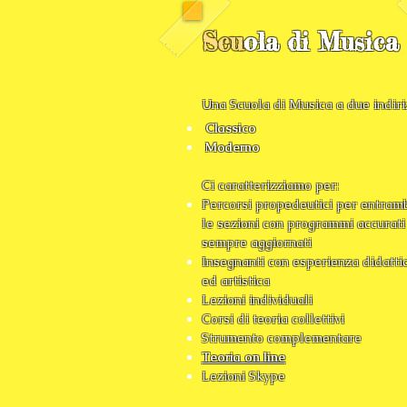
Scu
ola di Musica
Una Scuola di Musica a due indiriz
Classico
Moderno
Ci caratterizziamo per:
Percorsi propedeutici per entram
le sezioni con programmi accurati
sempre aggiornati
Insegnanti con esperienza didatti
ed artistica
Lezioni individuali
Corsi di teoria collettivi
Strumento complementare
Teoria on line
Lezioni Skype