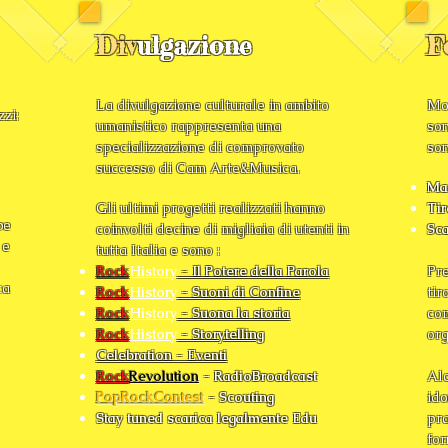
Div
ulgazione
F
La divulgazione culturale in ambito
Mo
zi:
umanistico rappresenta una
son
specializzazione di comprovato
son
successo di Cam Arte&Musica.
Mas
Gli ultimi progetti realizzati hanno
Tir
be
coinvolti decine di migliaia di utenti in
Sc
 e
tutta Italia e sono :
Rock
History
- Il Potere della Parola
Pre
ca
Rock
History
- Suoni di Confin
e
tir
Rock
History
- Suona la storia
co
Rock
History
- Storytelling
org
Celebration - Eventi
Rock
Revolution
- RadioBroadcast
Alc
PopRockContest
- Scouting
ido
Stay tuned scarica legalmente Edu
pra
for