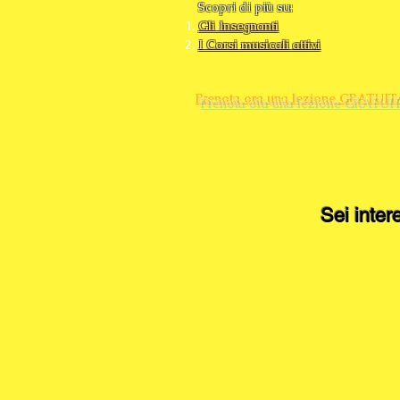
Scopri di più su:
Gli Insegnanti
I Corsi musicali attivi
Prenota ora una lezione GRATUI
Sei inter