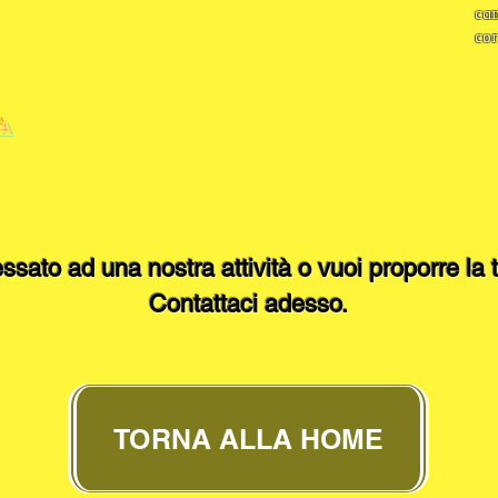
cam
cor
TA
essato ad una nostra attività o vuoi proporre la
Contattaci adesso.​
TORNA ALLA HOME